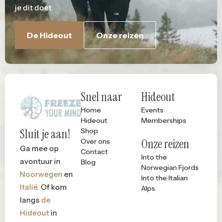
je dit doet.
De Hideout
Onze reizen
Snel naar
Hideout
Home
Events
Hideout
Memberships
Sluit je aan!
Shop
Onze reizen
Over ons
Ga mee op
Contact
Into the
avontuur in
Blog
Norwegian Fjords
Noorwegen
en
Into the Italian
Italië
. Of kom
Alps
langs
de
Hideout
in