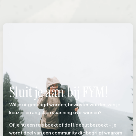
Sluit je aan bij FYM!
Wil je uitgedaagd worden, bewuster worden van je
keuzes en angst en spanning overwinnen?
Of je nu een reis boekt of de Hideout bezoekt – je
wordt deel van een community die begrijpt waarom