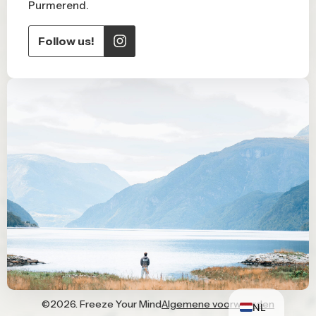
Purmerend.
Follow us!
EN
©2026. Freeze Your Mind
Algemene voorwaarden
NL