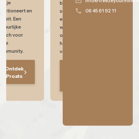
info@freezeyourmind.n
hoe je
brengen ze een
functioneert en
06 ‪45 61 92 11‬
schat aan
groeit. Een
ervaring mee,
natuurlijke
waarmee ze
match voor
organisaties en
onze
het bedrijfsleven
community.
verder brengen.
Ontdek
Ontdek
Proats
Onbekende
Helden