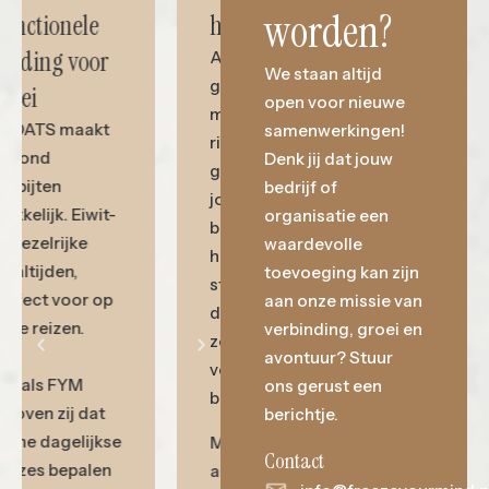
worden?
helden
Functionele
voeding voor
Als militair
We staan altijd
gingen ze op
groei
open voor nieuwe
missie naar
PROATS maakt
samenwerkingen!
risicovolle
gezond
Denk jij dat jouw
gebieden, vaak
ontbijten
bedrijf of
jong, nauwelijks
makkelijk. Eiwit-
organisatie een
beseffend wat
en vezelrijke
waardevolle
hen te wachten
maaltijden,
toevoeging kan zijn
stond. Nu ze uit
perfect voor op
aan onze missie van
dienst zijn, zijn
onze reizen.
verbinding, groei en
ze inzetbaar
avontuur? Stuur
voor het
Net als FYM
ons gerust een
bedrijfsleven.
geloven zij dat
berichtje.
kleine dagelijkse
Met hun unieke
Contact
keuzes bepalen
achtergrond