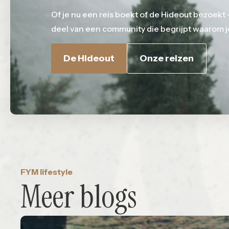
Of je nu een reis boekt of de Hideout bezoekt 
deel van een community die begrijpt waarom je
De Hideout
Onze reizen
FYM lifestyle
Meer blogs