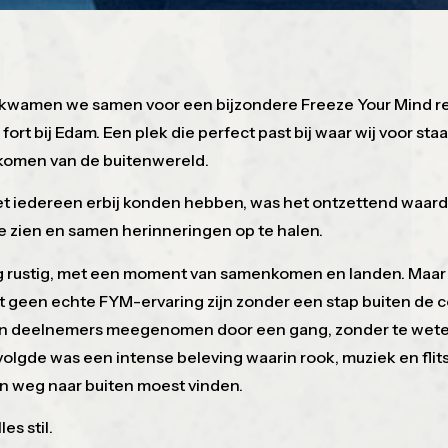
wamen we samen voor een bijzondere Freeze Your Mind reü
fort bij Edam. Een plek die perfect past bij waar wij voor sta
skomen van de buitenwereld.
et iedereen erbij konden hebben, was het ontzettend waar
 zien en samen herinneringen op te halen.
rustig, met een moment van samenkomen en landen. Maar z
 geen echte FYM-ervaring zijn zonder een stap buiten de 
n deelnemers meegenomen door een gang, zonder te wete
volgde was een intense beleving waarin rook, muziek en f
en weg naar buiten moest vinden.
es stil.