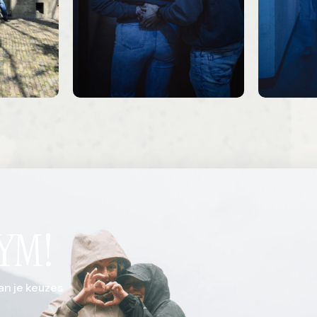
FYM!
an je keuzes