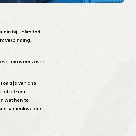
nie bij Unlimited
an: verbinding,
devol om weer zoveel
oals je van ons
comfortzone.
n wat hen te
litsen samenkwamen