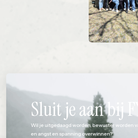
Sluit je aan bij 
Wil je uitgedaagd worden, bewuster worden v
en angst en spanning overwinnen?