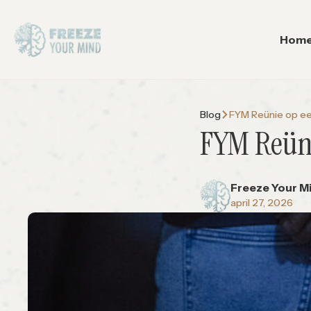
Hom
Blog
FYM Reünie op een
FYM Reüni
Freeze Your M
april 27, 2026