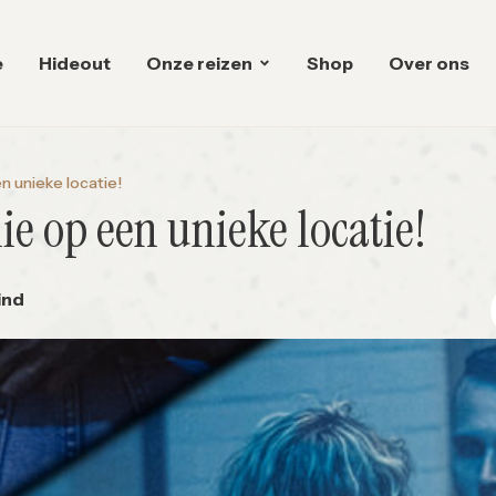
e
Hideout
Onze reizen
Shop
Over ons
 unieke locatie!
e op een unieke locatie!
ind