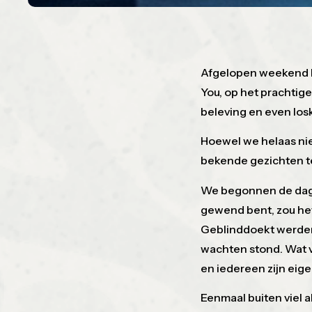
Afgelopen weekend k
You, op het prachtige 
beleving en even lo
Hoewel we helaas ni
bekende gezichten te
We begonnen de dag 
gewend bent, zou het
Geblinddoekt werde
wachten stond. Wat 
en iedereen zijn eig
Eenmaal buiten viel all