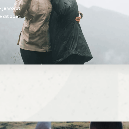
– je wordt
 dit doet.